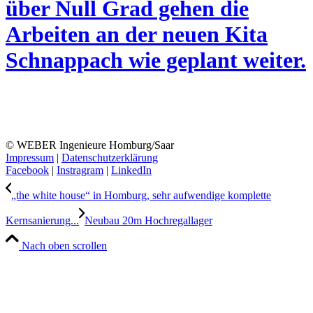
über Null Grad gehen die
Arbeiten an der neuen Kita
Schnappach wie geplant weiter.
© WEBER Ingenieure Homburg/Saar
Impressum
|
Datenschutzerklärung
Facebook
|
Instragram
|
LinkedIn
„the white house“ in Homburg, sehr aufwendige komplette
Kernsanierung...
Neubau 20m Hochregallager
Nach oben scrollen