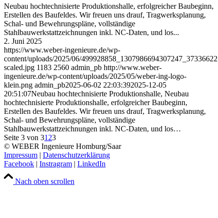
Neubau hochtechnisierte Produktionshalle, erfolgreicher Baubeginn,
Erstellen des Baufeldes. Wir freuen uns drauf, Tragwerksplanung,
Schal- und Bewehrungspläne, vollständige
Stahlbauwerkstattzeichnungen inkl. NC-Daten, und los...
2. Juni 2025
https://www.weber-ingenieure.de/wp-
content/uploads/2025/06/499928858_1307986694307247_3733662
scaled.jpg
1183
2560
admin_pb
http://www.weber-
ingenieure.de/wp-content/uploads/2025/05/weber-ing-logo-
klein.png
admin_pb
2025-06-02 22:03:39
2025-12-05
20:51:07
Neubau hochtechnisierte Produktionshalle, Neubau
hochtechnisierte Produktionshalle, erfolgreicher Baubeginn,
Erstellen des Baufeldes. Wir freuen uns drauf, Tragwerksplanung,
Schal- und Bewehrungspläne, vollständige
Stahlbauwerkstattzeichnungen inkl. NC-Daten, und los…
Seite 3 von 3
1
2
3
© WEBER Ingenieure Homburg/Saar
Impressum
|
Datenschutzerklärung
Facebook
|
Instragram
|
LinkedIn
Nach oben scrollen