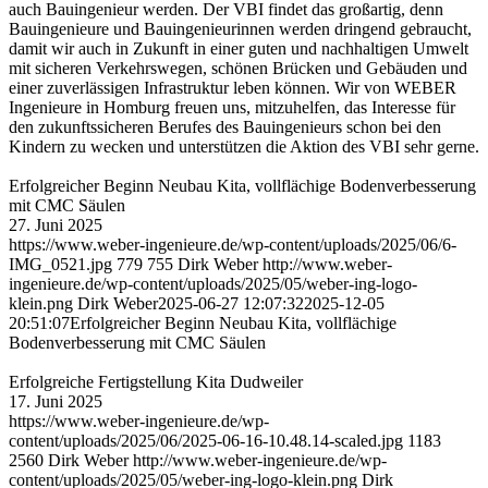
auch Bauingenieur werden. Der VBI findet das großartig, denn
Bauingenieure und Bauingenieurinnen werden dringend gebraucht,
damit wir auch in Zukunft in einer guten und nachhaltigen Umwelt
mit sicheren Verkehrswegen, schönen Brücken und Gebäuden und
einer zuverlässigen Infrastruktur leben können. Wir von WEBER
Ingenieure in Homburg freuen uns, mitzuhelfen, das Interesse für
den zukunftssicheren Berufes des Bauingenieurs schon bei den
Kindern zu wecken und unterstützen die Aktion des VBI sehr gerne.
Erfolgreicher Beginn Neubau Kita, vollflächige Bodenverbesserung
mit CMC Säulen
27. Juni 2025
https://www.weber-ingenieure.de/wp-content/uploads/2025/06/6-
IMG_0521.jpg
779
755
Dirk Weber
http://www.weber-
ingenieure.de/wp-content/uploads/2025/05/weber-ing-logo-
klein.png
Dirk Weber
2025-06-27 12:07:32
2025-12-05
20:51:07
Erfolgreicher Beginn Neubau Kita, vollflächige
Bodenverbesserung mit CMC Säulen
Erfolgreiche Fertigstellung Kita Dudweiler
17. Juni 2025
https://www.weber-ingenieure.de/wp-
content/uploads/2025/06/2025-06-16-10.48.14-scaled.jpg
1183
2560
Dirk Weber
http://www.weber-ingenieure.de/wp-
content/uploads/2025/05/weber-ing-logo-klein.png
Dirk