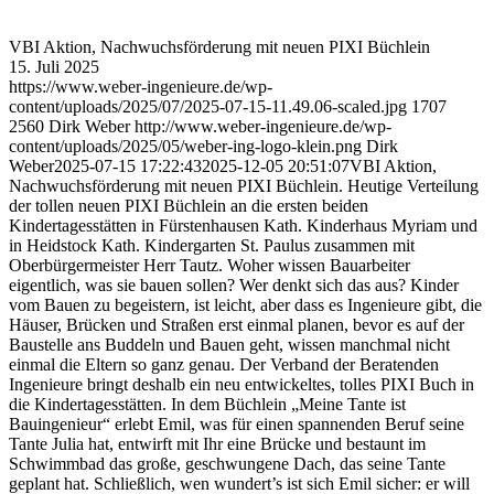
VBI Aktion, Nachwuchsförderung mit neuen PIXI Büchlein
15. Juli 2025
https://www.weber-ingenieure.de/wp-
content/uploads/2025/07/2025-07-15-11.49.06-scaled.jpg
1707
2560
Dirk Weber
http://www.weber-ingenieure.de/wp-
content/uploads/2025/05/weber-ing-logo-klein.png
Dirk
Weber
2025-07-15 17:22:43
2025-12-05 20:51:07
VBI Aktion,
Nachwuchsförderung mit neuen PIXI Büchlein. Heutige Verteilung
der tollen neuen PIXI Büchlein an die ersten beiden
Kindertagesstätten in Fürstenhausen Kath. Kinderhaus Myriam und
in Heidstock Kath. Kindergarten St. Paulus zusammen mit
Oberbürgermeister Herr Tautz. Woher wissen Bauarbeiter
eigentlich, was sie bauen sollen? Wer denkt sich das aus? Kinder
vom Bauen zu begeistern, ist leicht, aber dass es Ingenieure gibt, die
Häuser, Brücken und Straßen erst einmal planen, bevor es auf der
Baustelle ans Buddeln und Bauen geht, wissen manchmal nicht
einmal die Eltern so ganz genau. Der Verband der Beratenden
Ingenieure bringt deshalb ein neu entwickeltes, tolles PIXI Buch in
die Kindertagesstätten. In dem Büchlein „Meine Tante ist
Bauingenieur“ erlebt Emil, was für einen spannenden Beruf seine
Tante Julia hat, entwirft mit Ihr eine Brücke und bestaunt im
Schwimmbad das große, geschwungene Dach, das seine Tante
geplant hat. Schließlich, wen wundert’s ist sich Emil sicher: er will