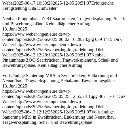
Weber
2025-06-17 10:33:28
2025-12-05 20:51:07
Erfolgreiche
Fertigstellung Kita Dudweiler
Neubau Pinguinhaus ZOO Saarbrücken, Tragwerksplanung, Schal-
und Bewehrungspläne. Kein alltäglicher Auftrag.
13. Juni 2025
https://www.weber-ingenieure.de/wp-
content/uploads/2025/06/2025-06-02-16.28.23.jpg
639
1415
Dirk
Weber
http://www.weber-ingenieure.de/wp-
content/uploads/2025/05/weber-ing-logo-klein.png
Dirk
Weber
2025-06-13 12:28:13
2025-12-05 20:51:07
Neubau
Pinguinhaus ZOO Saarbrücken, Tragwerksplanung, Schal- und
Bewehrungspläne. Kein alltäglicher Auftrag.
Vollständige Sanierung MRS in Zweibrücken, Entkernung und
Neuaufbau, Tragwerksplanung, Schal- und Bewehrungspläne
13. Juni 2025
https://www.weber-ingenieure.de/wp-
content/uploads/2025/06/2025-05-25-12.55.24-1.jpg
467
1701
Dirk
Weber
http://www.weber-ingenieure.de/wp-
content/uploads/2025/05/weber-ing-logo-klein.png
Dirk
Weber
2025-06-13 12:12:25
2025-12-05 20:51:07
Vollständige
Sanierung MRS in Zweibrücken, Entkernung und Neuaufbau,
Tragwerksplanung, Schal- und Bewehrungspläne